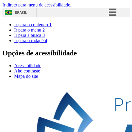
Ir direto para menu de acessibilidade.
BRASIL
Simplifique!
Ir para o conteúdo
1
Ir para o menu
2
Comunica BR
Ir para a busca
3
Ir para o rodapé
4
Participe
Acesso à informação
Opções de acessibilidade
Legislação
Acessibilidade
Canais
Alto contraste
Mapa do site