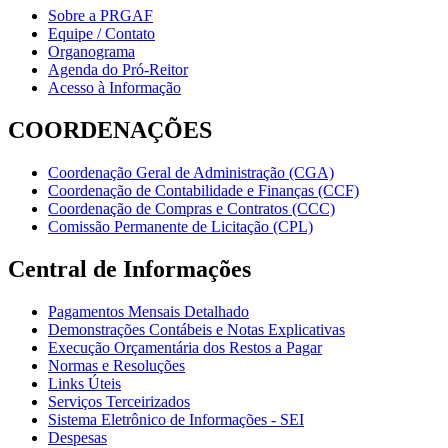
Sobre a PRGAF
Equipe / Contato
Organograma
Agenda do Pró-Reitor
Acesso à Informação
COORDENAÇÕES
Coordenação Geral de Administração (CGA)
Coordenação de Contabilidade e Finanças (CCF)
Coordenação de Compras e Contratos (CCC)
Comissão Permanente de Licitação (CPL)
Central de Informações
Pagamentos Mensais Detalhado
Demonstrações Contábeis e Notas Explicativas
Execução Orçamentária dos Restos a Pagar
Normas e Resoluções
Links Úteis
Serviços Terceirizados
Sistema Eletrônico de Informações - SEI
Despesas