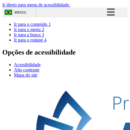
Ir direto para menu de acessibilidade.
BRASIL
Simplifique!
Ir para o conteúdo
1
Ir para o menu
2
Comunica BR
Ir para a busca
3
Ir para o rodapé
4
Participe
Acesso à informação
Opções de acessibilidade
Legislação
Acessibilidade
Canais
Alto contraste
Mapa do site