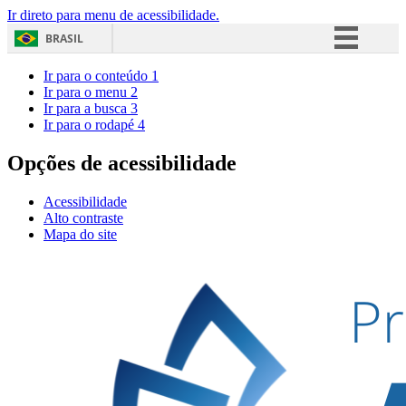
Ir direto para menu de acessibilidade.
BRASIL
Simplifique!
Ir para o conteúdo
1
Ir para o menu
2
Comunica BR
Ir para a busca
3
Ir para o rodapé
4
Participe
Acesso à informação
Opções de acessibilidade
Legislação
Acessibilidade
Canais
Alto contraste
Mapa do site