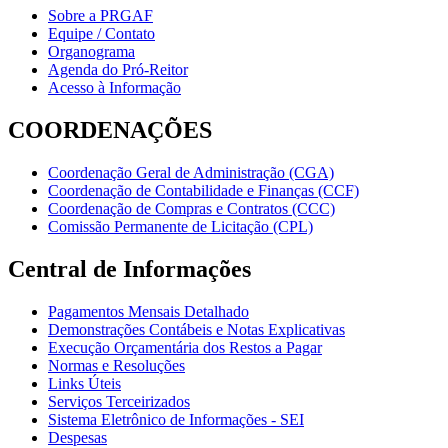
Sobre a PRGAF
Equipe / Contato
Organograma
Agenda do Pró-Reitor
Acesso à Informação
COORDENAÇÕES
Coordenação Geral de Administração (CGA)
Coordenação de Contabilidade e Finanças (CCF)
Coordenação de Compras e Contratos (CCC)
Comissão Permanente de Licitação (CPL)
Central de Informações
Pagamentos Mensais Detalhado
Demonstrações Contábeis e Notas Explicativas
Execução Orçamentária dos Restos a Pagar
Normas e Resoluções
Links Úteis
Serviços Terceirizados
Sistema Eletrônico de Informações - SEI
Despesas