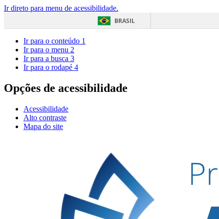
Ir direto para menu de acessibilidade.
BRASIL
Ir para o conteúdo
1
Ir para o menu
2
Ir para a busca
3
Ir para o rodapé
4
Opções de acessibilidade
Acessibilidade
Alto contraste
Mapa do site