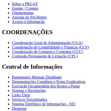
Sobre a PRGAF
Equipe / Contato
Organograma
Agenda do Pró-Reitor
Acesso à Informação
COORDENAÇÕES
Coordenação Geral de Administração (CGA)
Coordenação de Contabilidade e Finanças (CCF)
Coordenação de Compras e Contratos (CCC)
Comissão Permanente de Licitação (CPL)
Central de Informações
Pagamentos Mensais Detalhado
Demonstrações Contábeis e Notas Explicativas
Execução Orçamentária dos Restos a Pagar
Normas e Resoluções
Links Úteis
Serviços Terceirizados
Sistema Eletrônico de Informações - SEI
Despesas