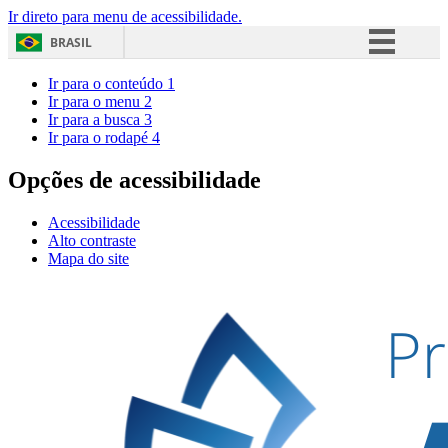
Ir direto para menu de acessibilidade.
BRASIL
Simplifique!
Ir para o conteúdo
1
Ir para o menu
2
Comunica BR
Ir para a busca
3
Ir para o rodapé
4
Participe
Acesso à informação
Opções de acessibilidade
Legislação
Acessibilidade
Canais
Alto contraste
Mapa do site