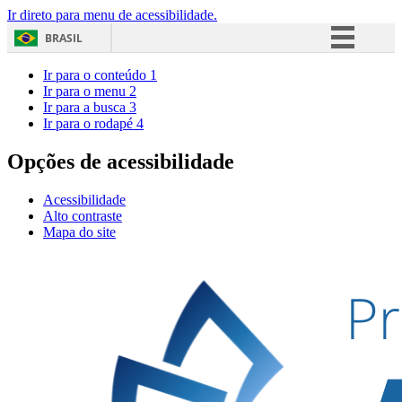
Ir direto para menu de acessibilidade.
BRASIL
Simplifique!
Ir para o conteúdo
1
Ir para o menu
2
Comunica BR
Ir para a busca
3
Ir para o rodapé
4
Participe
Acesso à informação
Opções de acessibilidade
Legislação
Acessibilidade
Canais
Alto contraste
Mapa do site