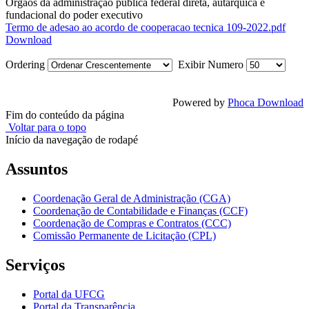
Órgãos da administração pública federal direta, autárquica e
fundacional do poder executivo
Termo de adesao ao acordo de cooperacao tecnica 109-2022.pdf
Download
Ordering
Exibir Numero
Powered by
Phoca Download
Fim do conteúdo da página
Voltar para o topo
Início da navegação de rodapé
Assuntos
Coordenação Geral de Administração (CGA)
Coordenação de Contabilidade e Finanças (CCF)
Coordenação de Compras e Contratos (CCC)
Comissão Permanente de Licitação (CPL)
Serviços
Portal da UFCG
Portal da Transparência