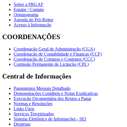
Sobre a PRGAF
Equipe / Contato
Organograma
Agenda do Pró-Reitor
Acesso à Informação
COORDENAÇÕES
Coordenação Geral de Administração (CGA)
Coordenação de Contabilidade e Finanças (CCF)
Coordenação de Compras e Contratos (CCC)
Comissão Permanente de Licitação (CPL)
Central de Informações
Pagamentos Mensais Detalhado
Demonstrações Contábeis e Notas Explicativas
Execução Orçamentária dos Restos a Pagar
Normas e Resoluções
Links Úteis
Serviços Terceirizados
Sistema Eletrônico de Informações - SEI
Despesas