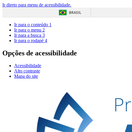
Ir direto para menu de acessibilidade.
BRASIL
Ir para o conteúdo
1
Ir para o menu
2
Ir para a busca
3
Ir para o rodapé
4
Opções de acessibilidade
Acessibilidade
Alto contraste
Mapa do site