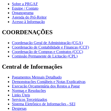
Sobre a PRGAF
Equipe / Contato
Organograma
Agenda do Pró-Reitor
Acesso à Informação
COORDENAÇÕES
Coordenação Geral de Administração (CGA)
Coordenação de Contabilidade e Finanças (CCF)
Coordenação de Compras e Contratos (CCC)
Comissão Permanente de Licitação (CPL)
Central de Informações
Pagamentos Mensais Detalhado
Demonstrações Contábeis e Notas Explicativas
Execução Orçamentária dos Restos a Pagar
Normas e Resoluções
Links Úteis
Serviços Terceirizados
Sistema Eletrônico de Informações - SEI
Despesas