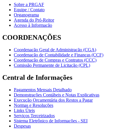
Sobre a PRGAF
Equipe / Contato
Organograma
Agenda do Pró-Reitor
Acesso à Informação
COORDENAÇÕES
Coordenação Geral de Administração (CGA)
Coordenação de Contabilidade e Finanças (CCF)
Coordenação de Compras e Contratos (CCC)
Comissão Permanente de Licitação (CPL)
Central de Informações
Pagamentos Mensais Detalhado
Demonstrações Contábeis e Notas Explicativas
Execução Orçamentária dos Restos a Pagar
Normas e Resoluções
Links Úteis
Serviços Terceirizados
Sistema Eletrônico de Informações - SEI
Despesas