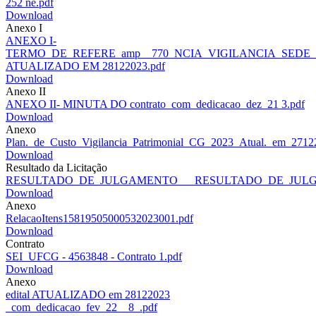
252 ne.pdf
Download
Anexo I
ANEXO I-
TERMO_DE_REFERE_amp__770_NCIA_VIGILANCIA_SEDE_P
ATUALIZADO EM 28122023.pdf
Download
Anexo II
ANEXO II- MINUTA DO contrato_com_dedicacao_dez_21 3.pdf
Download
Anexo
Plan._de_Custo_Vigilancia_Patrimonial_CG_2023_Atual._em_2712
Download
Resultado da Licitação
RESULTADO_DE_JULGAMENTO___RESULTADO_DE_JULGAME
Download
Anexo
RelacaoItens15819505000532023001.pdf
Download
Contrato
SEI_UFCG - 4563848 - Contrato 1.pdf
Download
Anexo
edital ATUALIZADO em 28122023
_com_dedicacao_fev_22__8_.pdf