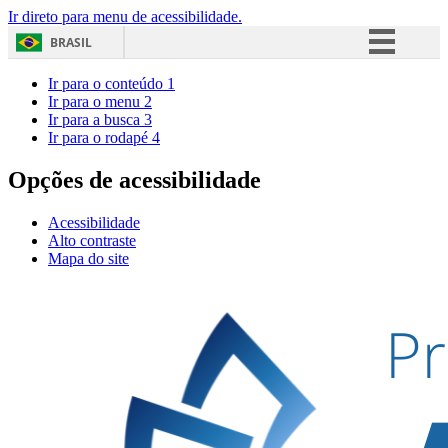
Ir direto para menu de acessibilidade.
BRASIL
Simplifique!
Ir para o conteúdo
1
Ir para o menu
2
Comunica BR
Ir para a busca
3
Ir para o rodapé
4
Participe
Acesso à informação
Opções de acessibilidade
Legislação
Acessibilidade
Canais
Alto contraste
Mapa do site