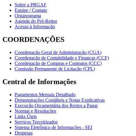
Sobre a PRGAF
Equipe / Contato
Organograma
Agenda do Pró-Reitor
Acesso à Informação
COORDENAÇÕES
Coordenação Geral de Administração (CGA)
Coordenação de Contabilidade e Finanças (CCF)
Coordenação de Compras e Contratos (CCC)
Comissão Permanente de Licitação (CPL)
Central de Informações
Pagamentos Mensais Detalhado
Demonstrações Contábeis e Notas Explicativas
Execução Orçamentária dos Restos a Pagar
Normas e Resoluções
Links Úteis
Serviços Terceirizados
Sistema Eletrônico de Informações - SEI
Despesas