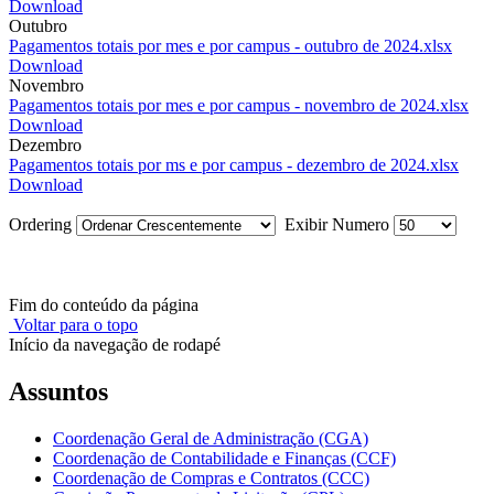
Download
Outubro
Pagamentos totais por mes e por campus - outubro de 2024.xlsx
Download
Novembro
Pagamentos totais por mes e por campus - novembro de 2024.xlsx
Download
Dezembro
Pagamentos totais por ms e por campus - dezembro de 2024.xlsx
Download
Ordering
Exibir Numero
Fim do conteúdo da página
Voltar para o topo
Início da navegação de rodapé
Assuntos
Coordenação Geral de Administração (CGA)
Coordenação de Contabilidade e Finanças (CCF)
Coordenação de Compras e Contratos (CCC)