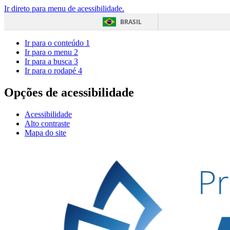
Ir direto para menu de acessibilidade.
BRASIL
Ir para o conteúdo
1
Ir para o menu
2
Ir para a busca
3
Ir para o rodapé
4
Opções de acessibilidade
Acessibilidade
Alto contraste
Mapa do site