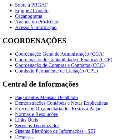
Sobre a PRGAF
Equipe / Contato
Organograma
Agenda do Pró-Reitor
Acesso à Informação
COORDENAÇÕES
Coordenação Geral de Administração (CGA)
Coordenação de Contabilidade e Finanças (CCF)
Coordenação de Compras e Contratos (CCC)
Comissão Permanente de Licitação (CPL)
Central de Informações
Pagamentos Mensais Detalhado
Demonstrações Contábeis e Notas Explicativas
Execução Orçamentária dos Restos a Pagar
Normas e Resoluções
Links Úteis
Serviços Terceirizados
Sistema Eletrônico de Informações - SEI
Despesas