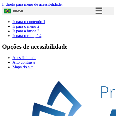
Ir direto para menu de acessibilidade.
BRASIL
Simplifique!
Ir para o conteúdo
1
Ir para o menu
2
Comunica BR
Ir para a busca
3
Ir para o rodapé
4
Participe
Acesso à informação
Opções de acessibilidade
Legislação
Acessibilidade
Canais
Alto contraste
Mapa do site