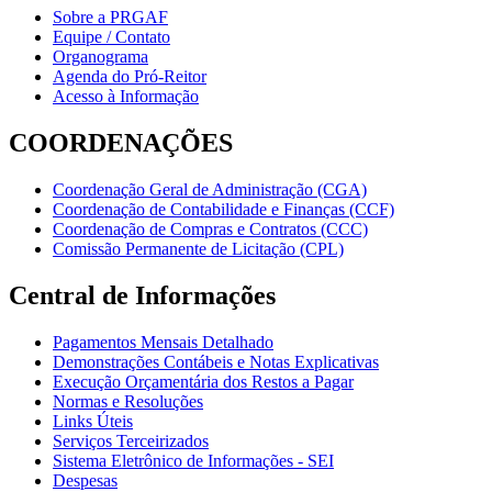
Sobre a PRGAF
Equipe / Contato
Organograma
Agenda do Pró-Reitor
Acesso à Informação
COORDENAÇÕES
Coordenação Geral de Administração (CGA)
Coordenação de Contabilidade e Finanças (CCF)
Coordenação de Compras e Contratos (CCC)
Comissão Permanente de Licitação (CPL)
Central de Informações
Pagamentos Mensais Detalhado
Demonstrações Contábeis e Notas Explicativas
Execução Orçamentária dos Restos a Pagar
Normas e Resoluções
Links Úteis
Serviços Terceirizados
Sistema Eletrônico de Informações - SEI
Despesas