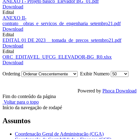
ANEXO I - Projeto basico_Elevador BG_01.pdf
Download
Edital
ANEXO II-
contrato__obras_e_servicos_de_engenharia_setembro21.pdf
Download
Edital
EDITAL 01 DE 2023 __tomada_de_precos_setembro21.pdf
Download
Edital
ORC_EDITAVEL_UFCG_ELEVADOR-BG_R0.xlsx
Download
Ordering
Exibir Numero
Powered by
Phoca Download
Fim do conteúdo da página
Voltar para o topo
Início da navegação de rodapé
Assuntos
Coordenação Geral de Administração (CGA)