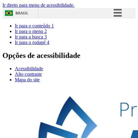
Ir direto para menu de acessibilidade.
BRASIL
Simplifique!
Ir para o conteúdo
1
Ir para o menu
2
Comunica BR
Ir para a busca
3
Ir para o rodapé
4
Participe
Acesso à informação
Opções de acessibilidade
Legislação
Acessibilidade
Canais
Alto contraste
Mapa do site