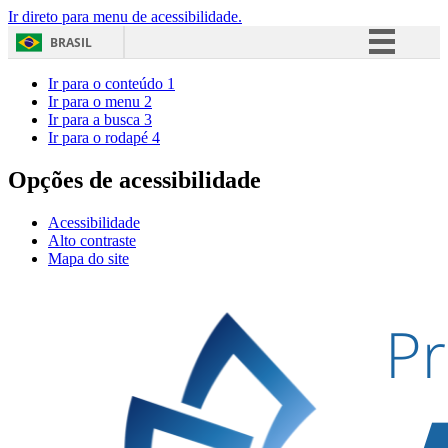
Ir direto para menu de acessibilidade.
BRASIL
Simplifique!
Ir para o conteúdo
1
Ir para o menu
2
Comunica BR
Ir para a busca
3
Ir para o rodapé
4
Participe
Acesso à informação
Opções de acessibilidade
Legislação
Acessibilidade
Canais
Alto contraste
Mapa do site