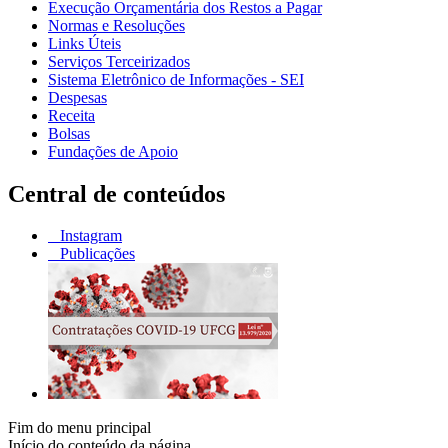
Execução Orçamentária dos Restos a Pagar
Normas e Resoluções
Links Úteis
Serviços Terceirizados
Sistema Eletrônico de Informações - SEI
Despesas
Receita
Bolsas
Fundações de Apoio
Central de conteúdos
Instagram
Publicações
Fim do menu principal
Início do conteúdo da página