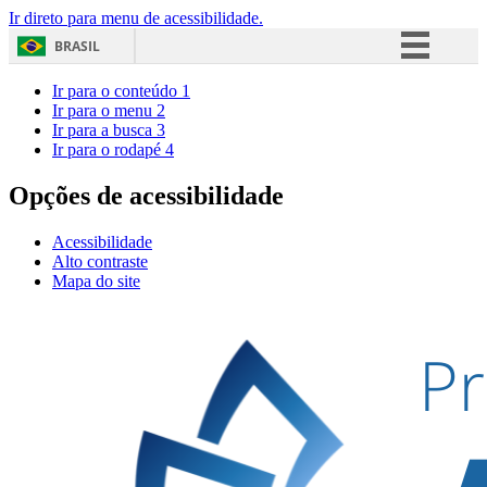
Ir direto para menu de acessibilidade.
BRASIL
Simplifique!
Ir para o conteúdo
1
Ir para o menu
2
Comunica BR
Ir para a busca
3
Ir para o rodapé
4
Participe
Acesso à informação
Opções de acessibilidade
Legislação
Acessibilidade
Canais
Alto contraste
Mapa do site