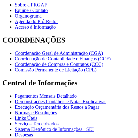
Sobre a PRGAF
Equipe / Contato
Organograma
Agenda do Pró-Reitor
Acesso à Informação
COORDENAÇÕES
Coordenação Geral de Administração (CGA)
Coordenação de Contabilidade e Finanças (CCF)
Coordenação de Compras e Contratos (CCC)
Comissão Permanente de Licitação (CPL)
Central de Informações
Pagamentos Mensais Detalhado
Demonstrações Contábeis e Notas Explicativas
Execução Orçamentária dos Restos a Pagar
Normas e Resoluções
Links Úteis
Serviços Terceirizados
Sistema Eletrônico de Informações - SEI
Despesas