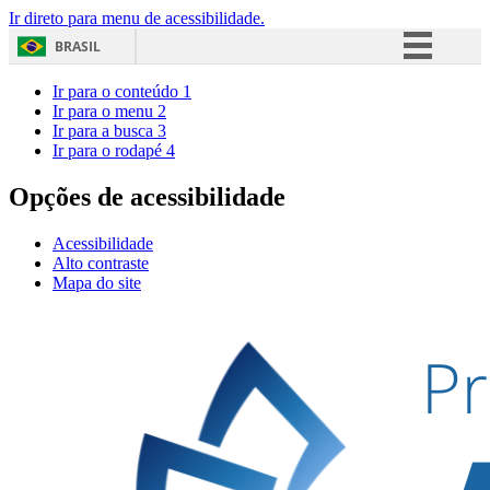
Ir direto para menu de acessibilidade.
BRASIL
Simplifique!
Ir para o conteúdo
1
Ir para o menu
2
Comunica BR
Ir para a busca
3
Ir para o rodapé
4
Participe
Acesso à informação
Opções de acessibilidade
Legislação
Acessibilidade
Canais
Alto contraste
Mapa do site