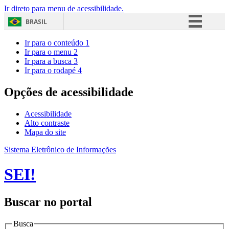
Ir direto para menu de acessibilidade.
BRASIL
Simplifique!
Ir para o conteúdo
1
Ir para o menu
2
Comunica BR
Ir para a busca
3
Ir para o rodapé
4
Participe
Acesso à informação
Opções de acessibilidade
Legislação
Acessibilidade
Canais
Alto contraste
Mapa do site
Sistema Eletrônico de Informações
SEI!
Buscar no portal
Busca