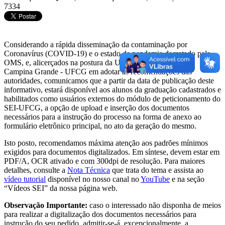
7334
Considerando a rápida disseminação da contaminação por
Coronavírus (COVID-19) e o estado de pandemia decretado pela
OMS, e, alicerçados na postura da Universidade Federal de
Campina Grande - UFCG em adotar as recomendações das
autoridades, comunicamos que a partir da data de publicação deste
informativo, estará disponível aos alunos da graduação cadastrados e
habilitados como usuários externos do módulo de peticionamento do
SEI-UFCG, a opção de upload e inserção dos documentos
necessários para a instrução do processo na forma de anexo ao
formulário eletrônico principal, no ato da geração do mesmo.
Isto posto, recomendamos máxima atenção aos padrões mínimos
exigidos para documentos digitalizados. Em síntese, devem estar em
PDF/A, OCR ativado e com 300dpi de resolução. Para maiores
detalhes, consulte a
Nota Técnica
que trata do tema e assista ao
vídeo tutorial
disponível no nosso canal no
YouTube
e na seção
“Vídeos SEI” da nossa página web.
Observação Importante:
caso o interessado não disponha de meios
para realizar a digitalização dos documentos necessários para
instrução do seu pedido, admitir-se-á, excepcionalmente, a