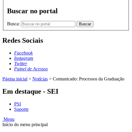
Buscar no portal
Busca:
Buscar
Redes Sociais
Facebook
Instagram
Twitter
Painel de Acessos
Página inicial
>
Notícias
>
Comunicado: Processos da Graduação
Em destaque - SEI
PSI
Suporte
Menu
Início do menu principal