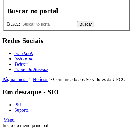
Buscar no portal
Busca:
Buscar
Redes Sociais
Facebook
Instagram
Twitter
Painel de Acessos
Página inicial
>
Notícias
>
Comunicado aos Servidores da UFCG
Em destaque - SEI
PSI
Suporte
Menu
Início do menu principal