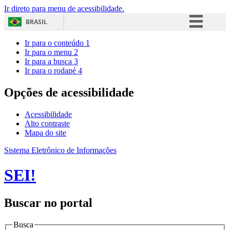
Ir direto para menu de acessibilidade.
BRASIL
Simplifique!
Ir para o conteúdo
1
Ir para o menu
2
Comunica BR
Ir para a busca
3
Ir para o rodapé
4
Participe
Acesso à informação
Opções de acessibilidade
Legislação
Acessibilidade
Canais
Alto contraste
Mapa do site
Sistema Eletrônico de Informações
SEI!
Buscar no portal
Busca