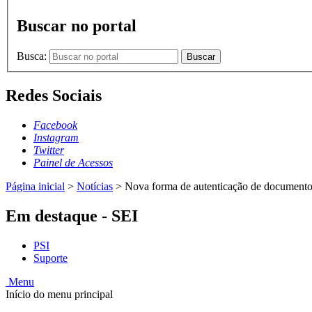
Buscar no portal
Busca:
Buscar
Redes Sociais
Facebook
Instagram
Twitter
Painel de Acessos
Página inicial
>
Notícias
>
Nova forma de autenticação de document
Em destaque - SEI
PSI
Suporte
Menu
Início do menu principal