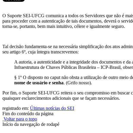
O Suporte SEI-UFCG comunica a todos os Servidores que não é mais o
para proceder com a autenticação de tais documentos, deverá o servi
torna-se, portanto, bem mais intuitivo, célere e igualmente seguro.
Tal decisão fundamenta-se na necessária simplificação dos atos admin
seu artigo 6º, cuja íntegra transcrevemos:
A autoria, a autenticidade e a integridade dos documentos e da a
Infraestrutura de Chaves Públicas Brasileira – ICP-Brasil, obser
§ 1º O disposto no caput não obsta a utilização de outro meio
nome de usuário e senha
. (Grifo nosso).
Por fim, o Suporte SEI-UFCG reitera o seu compromisso em buscar cont
quaisquer esclarecimentos adicionais que se façam necessários.
registrado em:
Últimas notícias do SEI
Fim do conteúdo da página
Voltar para o topo
Início da navegação de rodapé