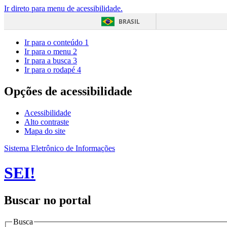
Ir direto para menu de acessibilidade.
BRASIL
Ir para o conteúdo
1
Ir para o menu
2
Ir para a busca
3
Ir para o rodapé
4
Opções de acessibilidade
Acessibilidade
Alto contraste
Mapa do site
Sistema Eletrônico de Informações
SEI!
Buscar no portal
Busca